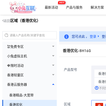
HOT
最新活动
产品与服务
解决方案
区域（香港优化）
返回
您可点此 ，
登录
登
💒免费专区
香港优化-8H16G
小兔虚拟主机
🍓限时活动
产品型号
香港优
香港轻量区
香港优
香港云服务器
不同
香港精品-大宽带
区域
香港优化