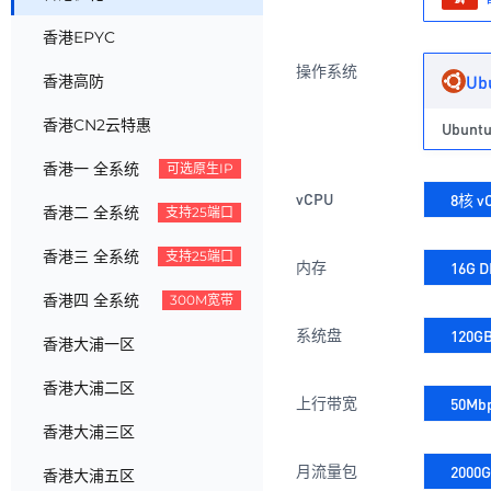
香港EPYC
操作系统
Ub
香港高防
香港CN2云特惠
Ubuntu
香港一 全系统
可选原生IP
vCPU
8核 v
香港二 全系统
支持25端口
香港三 全系统
支持25端口
内存
16G 
香港四 全系统
300M宽带
系统盘
120G
香港大浦一区
香港大浦二区
上行带宽
50Mb
香港大浦三区
月流量包
2000G
香港大浦五区