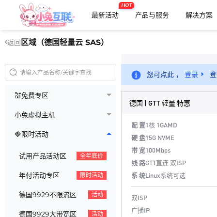
HOT
最新活动
产品与服务
解决方案
区域（德国轻量云 SAS）
返回
您可点此 ，
登录
登
💒免费专区
德国 | GTT 轻量 特惠
小兔虚拟主机
配 置
1核 1G
AMD
🍓限时活动
硬 盘
15G NVME
带 宽
100Mbps
试用产品活动区
全年底价
线 路
GTT直连 双ISP
年付活动专区
系 统
Linux系统可选
限时活动
德国9929不限流区
活动
双ISP
广播IP
德国9929大带宽区
活动