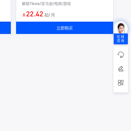
解锁Tiktok/亚马逊/电商/游戏
22.42
🍦
起/ 月
立即购买
在线
咨询