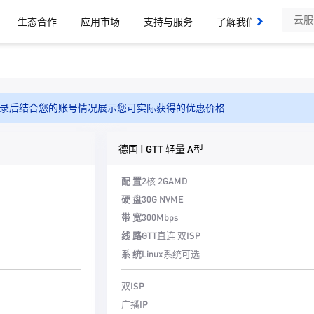
生态合作
应用市场
支持与服务
了解我们
录后结合您的账号情况展示您可实际获得的优惠价格
德国 | GTT 轻量 A型
配 置
2核 2G
AMD
硬 盘
30G NVME
带 宽
300Mbps
线 路
GTT直连 双ISP
系 统
Linux系统可选
双ISP
广播IP