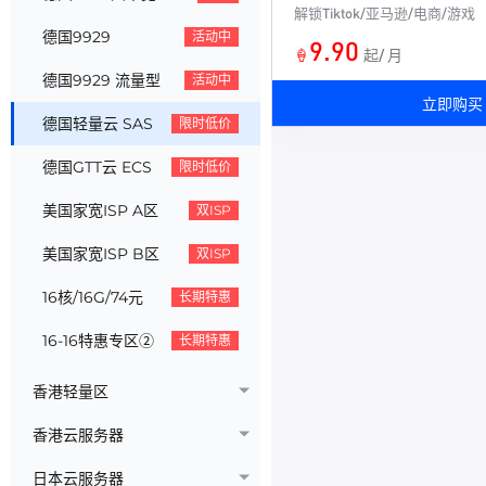
解锁Tiktok/亚马逊/电商/游戏
德国9929
活动中
9.90
🍦
起/ 月
德国9929 流量型
活动中
立即购买
德国轻量云 SAS
限时低价
德国GTT云 ECS
限时低价
美国家宽ISP A区
双ISP
美国家宽ISP B区
双ISP
16核/16G/74元
长期特惠
16-16特惠专区②
长期特惠
香港轻量区
香港云服务器
日本云服务器