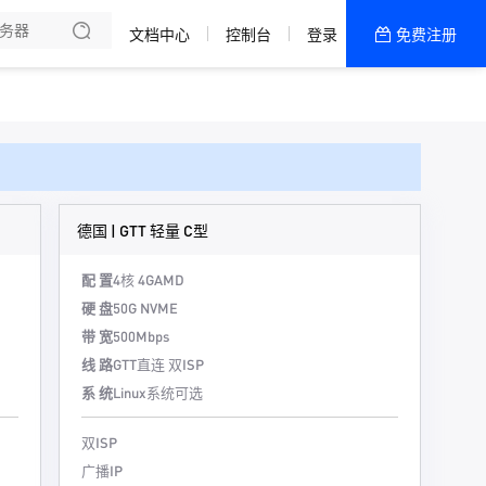
文档中心
控制台
登录
免费注册
全部产品
新闻资讯
帮助文档
热销推荐
德国 | GTT 轻量 C型
配 置
4核 4G
AMD
硬 盘
50G NVME
带 宽
500Mbps
线 路
GTT直连 双ISP
系 统
Linux系统可选
双ISP
广播IP