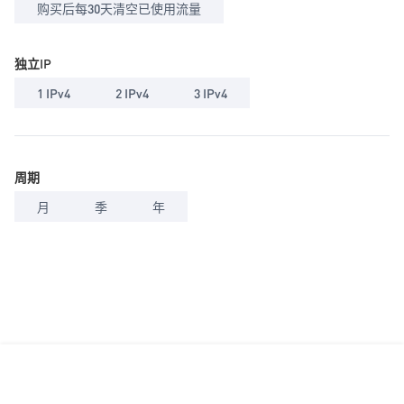
购买后每30天清空已使用流量
独立IP
1 IPv4
2 IPv4
3 IPv4
周期
月
季
年