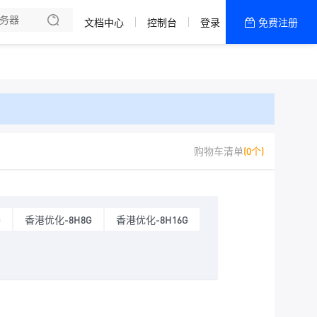
文档中心
控制台
登录
免费注册
全部产品
新闻资讯
帮助文档
热销推荐
购物车清单
(0个)
G
香港优化-8H8G
香港优化-8H16G