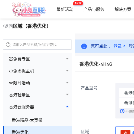
HOT
最新活动
产品与服务
解决方案
区域（香港优化）
返回
您可点此 ，
登录
登
💒免费专区
香港优化-4H4G
小兔虚拟主机
🍓限时活动
产品型号
香港优
香港轻量区
香港优
香港云服务器
不同
香港精品-大宽带
区域
香港优化