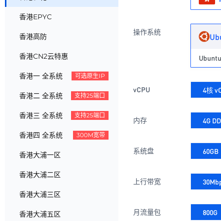
香港EPYC
操作系统
Ub
香港高防
香港CN2云特惠
Ubuntu
香港一 全系统
可选原生IP
vCPU
4核 v
香港二 全系统
支持25端口
香港三 全系统
支持25端口
内存
4G D
香港四 全系统
300M宽带
系统盘
60GB
香港大浦一区
香港大浦二区
上行带宽
30Mb
香港大浦三区
月流量包
800G
香港大浦五区